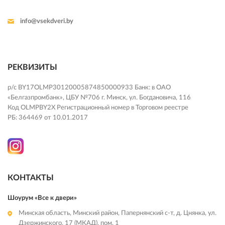
info@vsekdveri.by
РЕКВИЗИТЫ
р/с BY17OLMP30120005874850000933 Банк: в ОАО
«Белгазпромбанк», ЦБУ №706 г. Минск, ул. Богдановича, 116
Код OLMPBY2X Регистрационный номер в Торговом реестре
РБ: 364469 от 10.01.2017
КОНТАКТЫ
Шоурум «Все к двери»
Минская область, Минский район, Папернянский с-т, д. Цнянка, ул.
Дзержинского, 17 (МКАД), пом. 1