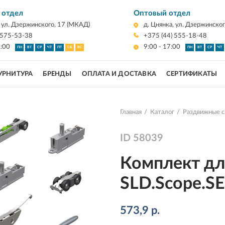
 отдел
Оптовый отдел
, ул. Дзержинского, 17 (МКАД)
д. Цнянка, ул. Дзержинско
 575-53-38
+375 (44) 555-18-48
7:00
9:00 - 17:00
ПН
ВТ
СР
ЧТ
ПТ
СБ
ВС
ПН
ВТ
СР
ЧТ
УРНИТУРА
БРЕНДЫ
ОПЛАТА И ДОСТАВКА
СЕРТИФИКАТЫ
Главная
Каталог
Раздвижные 
ID
58039
Комплект дл
SLD.Scope.SET
573,9
р.