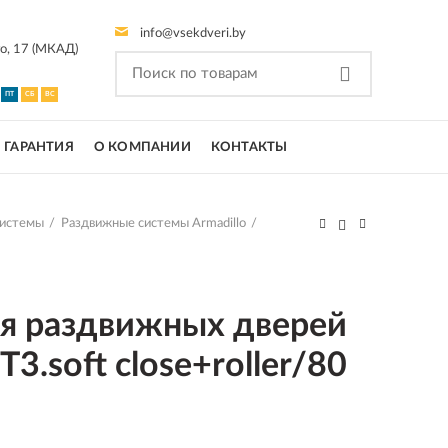
info@vsekdveri.by
го, 17 (МКАД)
ПТ
СБ
ВС
ГАРАНТИЯ
О КОМПАНИИ
КОНТАКТЫ
системы
Раздвижные системы Armadillo
я раздвижных дверей
3.soft close+roller/80