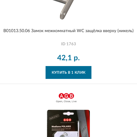
B01013.50.06 Замок межкомнатный WC защёлка вверху (никель)
ID
1763
42,1
р.
КУПИТЬ В 1 КЛИК