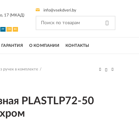
info@vsekdveri.by
го, 17 (МКАД)
ПТ
СБ
ВС
ГАРАНТИЯ
О КОМПАНИИ
КОНТАКТЫ
з ручек в комплекте
зная PLASTLP72-50
 хром