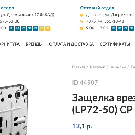
 отдел
Оптовый отдел
, ул. Дзержинского, 17 (МКАД)
д. Цнянка, ул. Дзержинско
 575-53-38
+375 (44) 555-18-48
7:00
9:00 - 17:00
ПН
ВТ
СР
ЧТ
ПТ
СБ
ВС
ПН
ВТ
СР
ЧТ
УРНИТУРА
БРЕНДЫ
ОПЛАТА И ДОСТАВКА
СЕРТИФИКАТЫ
Главная
Каталог
Защелки
Бе
ID
44507
Защелка вре
(LP72-50) CP
12,1
р.