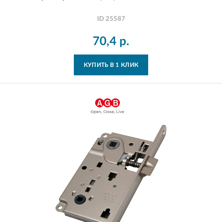
ID
25587
70,4
р.
КУПИТЬ В 1 КЛИК