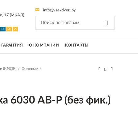
info@vsekdveri.by
го, 17 (МКАД)
ПТ
СБ
ВС
ГАРАНТИЯ
О КОМПАНИИ
КОНТАКТЫ
и (KNOB)
Фалевые
а 6030 AB-P (без фик.)