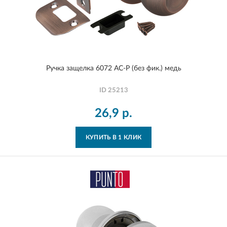
Ручка защелка 6072 AC-P (без фик.) медь
ID
25213
26,9
р.
КУПИТЬ В 1 КЛИК