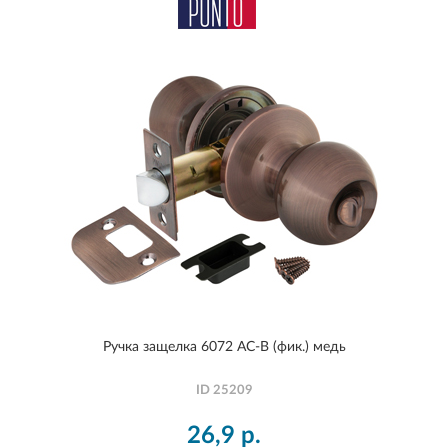
Ручка защелка 6072 AC-B (фик.) медь
ID
25209
26,9
р.