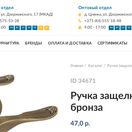
 отдел
Оптовый отдел
, ул. Дзержинского, 17 (МКАД)
д. Цнянка, ул. Дзержинско
 575-53-38
+375 (44) 555-18-48
7:00
9:00 - 17:00
ПН
ВТ
СР
ЧТ
ПТ
СБ
ВС
ПН
ВТ
СР
ЧТ
УРНИТУРА
БРЕНДЫ
ОПЛАТА И ДОСТАВКА
СЕРТИФИКАТЫ
Главная
Каталог
Ручки защелк
ID
34671
Ручка защелк
бронза
47,0
р.