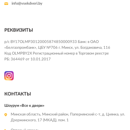
info@vsekdveri.by
РЕКВИЗИТЫ
р/с BY17OLMP30120005874850000933 Банк: в ОАО
«Белгазпромбанк», ЦБУ №706 г. Минск, ул. Богдановича, 116
Код OLMPBY2X Регистрационный номер в Торговом реестре
РБ: 364469 от 10.01.2017
КОНТАКТЫ
Шоурум «Все к двери»
Минская область, Минский район, Папернянский с-т, д. Цнянка, ул.
Дзержинского, 17 (МКАД), пом. 1