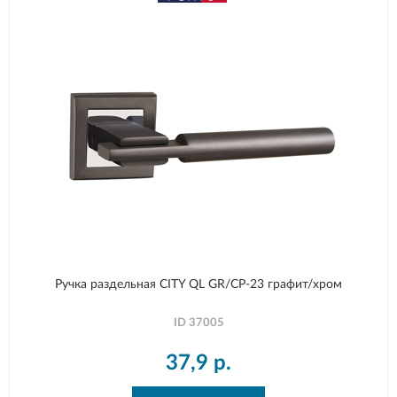
Ручка раздельная CITY QL GR/CP-23 графит/хром
ID
37005
37,9
р.