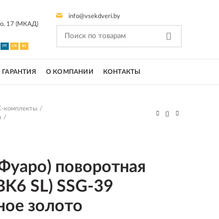
info@vsekdveri.by
го, 17 (МКАД)
ПТ
СБ
ВС
ГАРАНТИЯ
О КОМПАНИИ
КОНТАКТЫ
-комплекты
ы
(Фуаро) поворотная
BK6 SL) SSG-39
ное золото