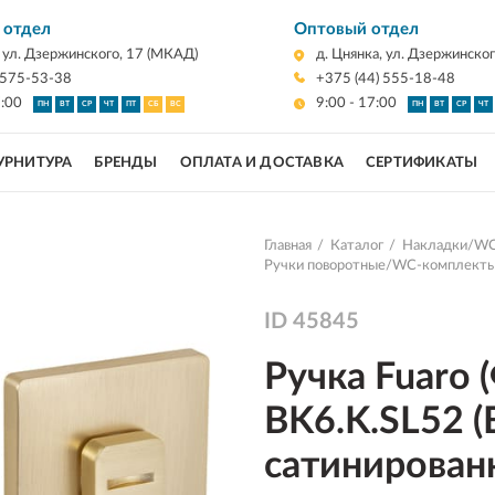
 отдел
Оптовый отдел
, ул. Дзержинского, 17 (МКАД)
д. Цнянка, ул. Дзержинско
 575-53-38
+375 (44) 555-18-48
7:00
9:00 - 17:00
ПН
ВТ
СР
ЧТ
ПТ
СБ
ВС
ПН
ВТ
СР
ЧТ
УРНИТУРА
БРЕНДЫ
ОПЛАТА И ДОСТАВКА
СЕРТИФИКАТЫ
Главная
Каталог
Накладки/WC
Ручки поворотные/WC-комплект
ID
45845
Ручка Fuaro 
BK6.K.SL52 (
сатинирован