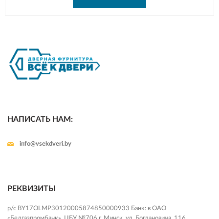
НАПИСАТЬ НАМ:
info@vsekdveri.by
РЕКВИЗИТЫ
р/с BY17OLMP30120005874850000933 Банк: в ОАО
«Белгазпромбанк», ЦБУ №706 г. Минск, ул. Богдановича, 116