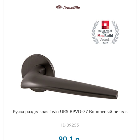
Ручка раздельная Twin URS BPVD-77 Вороненый никель
ID
39255
90,1
р.