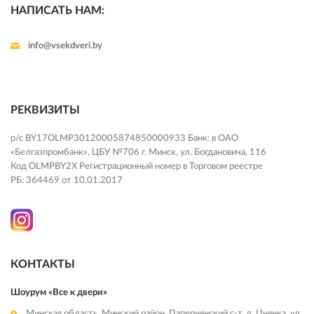
НАПИСАТЬ НАМ:
info@vsekdveri.by
РЕКВИЗИТЫ
р/с BY17OLMP30120005874850000933 Банк: в ОАО
«Белгазпромбанк», ЦБУ №706 г. Минск, ул. Богдановича, 116
Код OLMPBY2X Регистрационный номер в Торговом реестре
РБ: 364469 от 10.01.2017
КОНТАКТЫ
Шоурум «Все к двери»
Минская область, Минский район, Папернянский с-т, д. Цнянка, ул.