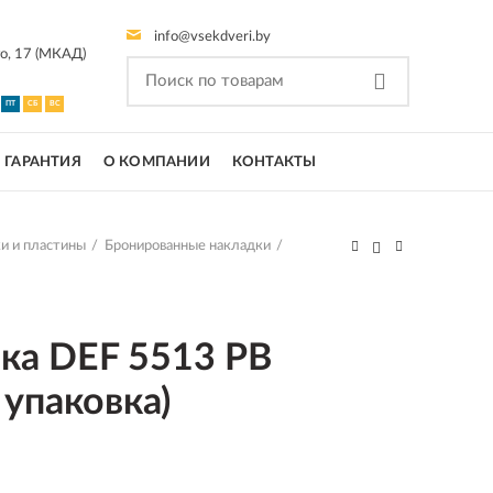
info@vsekdveri.by
го, 17 (МКАД)
ПТ
СБ
ВС
ГАРАНТИЯ
О КОМПАНИИ
КОНТАКТЫ
и и пластины
Бронированные накладки
ка DEF 5513 PB
упаковка)