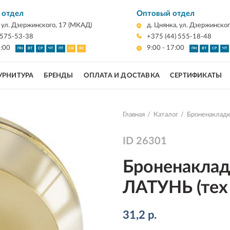
 отдел
Оптовый отдел
, ул. Дзержинского, 17 (МКАД)
д. Цнянка, ул. Дзержинско
 575-53-38
+375 (44) 555-18-48
7:00
9:00 - 17:00
ПН
ВТ
СР
ЧТ
ПТ
СБ
ВС
ПН
ВТ
СР
ЧТ
УРНИТУРА
БРЕНДЫ
ОПЛАТА И ДОСТАВКА
СЕРТИФИКАТЫ
Главная
Каталог
Броненакладк
ID
26301
Броненаклад
ЛАТУНЬ (тех 
31,2
р.