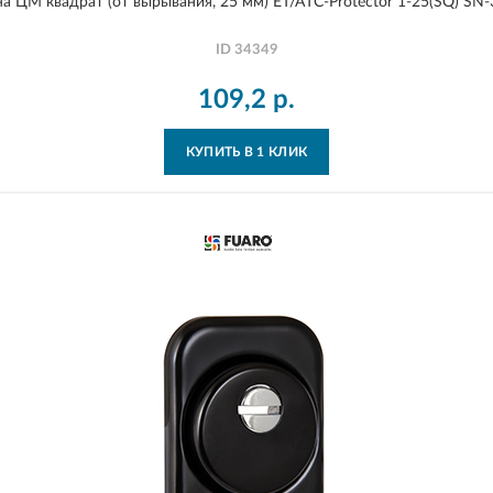
а ЦМ квадрат (от вырывания, 25 мм) ET/ATC-Protector 1-25(SQ) SN-
ID
34349
109,2
р.
КУПИТЬ В 1 КЛИК